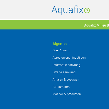
Aquafix Milieu 
Algemeen
Over Aquafix
Adres en openingstijden
Informatie aanvraag
Offerte aanvraag
Afhalen & bezorgen
Retourneren
Maatwerk producten