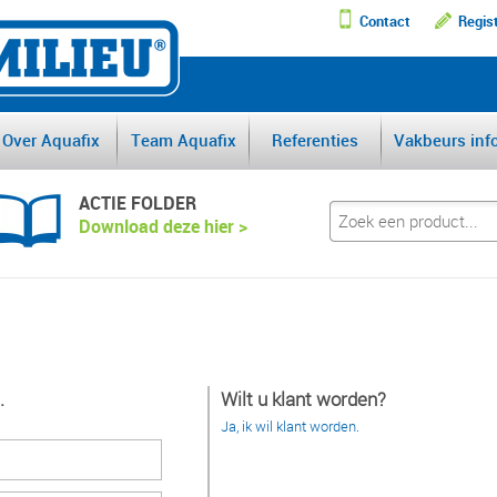
Contact
Regis
DE GROOTSTE AFSCHEI
Over Aquafix
Team Aquafix
Referenties
Vakbeurs inf
ACTIE FOLDER
Download deze hier >
.
Wilt u klant worden?
Ja, ik wil klant worden.