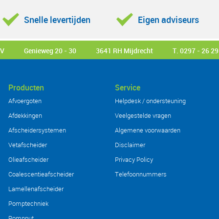
Snelle levertijden
Eigen adviseurs
BV
Genieweg 20 - 30
3641 RH Mijdrecht
T. 0297 - 26 29
Producten
Service
Afvoergoten
Helpdesk / ondersteuning
Afdekkingen
Veelgestelde vragen
Afscheidersystemen
Algemene voorwaarden
Vetafscheider
Disclaimer
Olieafscheider
Privacy Policy
Coalescentieafscheider
Telefoonnummers
Lamellenafscheider
Pomptechniek
Pompput