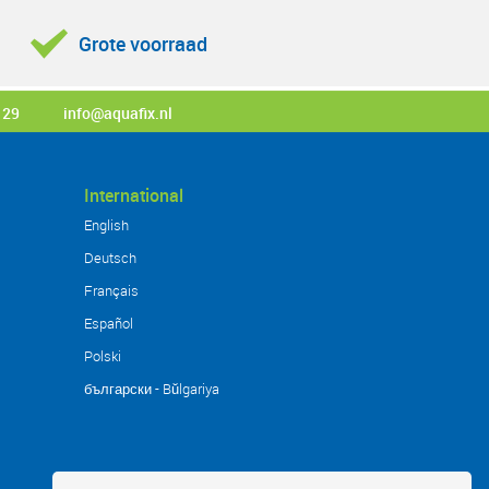
Grote voorraad
 29
info@aquafix.nl
International
English
Deutsch
Français
Español
Polski
български - Bŭlgariya