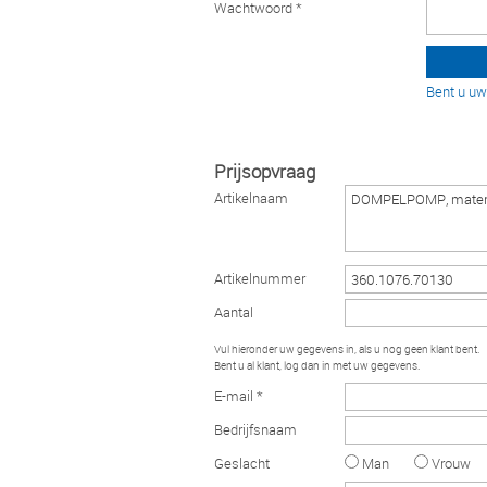
Wachtwoord *
Bent u u
Prijsopvraag
Artikelnaam
Artikelnummer
Aantal
Vul hieronder uw gegevens in, als u nog geen klant bent.
Bent u al klant, log dan in met uw gegevens.
E-mail *
Bedrijfsnaam
Geslacht
Man
Vrouw