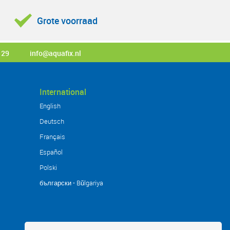
Grote voorraad
 29
info@aquafix.nl
International
English
Deutsch
Français
Español
Polski
български - Bŭlgariya