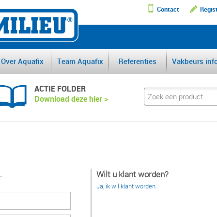
Contact
Regis
DE GROOTSTE AFSCHEI
Over Aquafix
Team Aquafix
Referenties
Vakbeurs inf
ACTIE FOLDER
Download deze hier >
.
Wilt u klant worden?
Ja, ik wil klant worden.