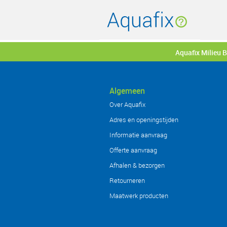
Aquafix Milieu 
Algemeen
Over Aquafix
Adres en openingstijden
Informatie aanvraag
Offerte aanvraag
Afhalen & bezorgen
Retourneren
Maatwerk producten