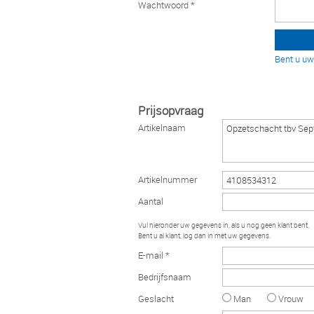
Wachtwoord *
Bent u u
Prijsopvraag
Artikelnaam
Artikelnummer
Aantal
Vul hieronder uw gegevens in, als u nog geen klant bent.
Bent u al klant, log dan in met uw gegevens.
E-mail *
Bedrijfsnaam
Geslacht
Man
Vrouw