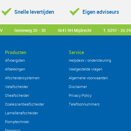
Snelle levertijden
Eigen adviseurs
BV
Genieweg 20 - 30
3641 RH Mijdrecht
T. 0297 - 26 29
Producten
Service
Afvoergoten
Helpdesk / ondersteuning
Afdekkingen
Veelgestelde vragen
Afscheidersystemen
Algemene voorwaarden
Vetafscheider
Disclaimer
Olieafscheider
Privacy Policy
Coalescentieafscheider
Telefoonnummers
Lamellenafscheider
Pomptechniek
Pompput