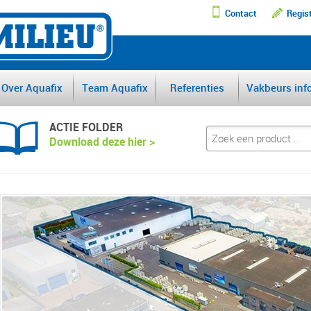
Contact
Regis
DE GROOTSTE AFSCHEI
Over Aquafix
Team Aquafix
Referenties
Vakbeurs inf
ACTIE FOLDER
Download deze hier >