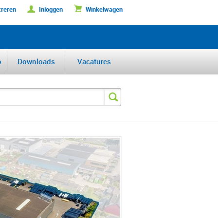
treren
Inloggen
Winkelwagen
DERFABRIKANT VAN DE BENELUX
o
Downloads
Vacatures