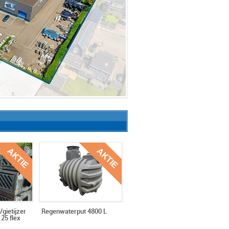
/gietijzer
Regenwaterput 4800 L
25 flex