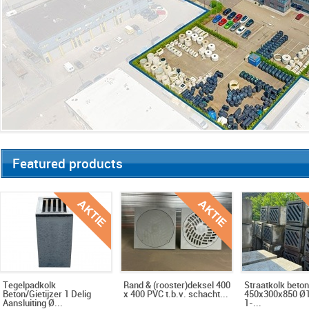
Featured products
Tegelpadkolk
Rand & (rooster)deksel 400
Straatkolk beton
Beton/Gietijzer 1 Delig
x 400 PVC t.b.v. schacht...
450x300x850 Ø1
Aansluiting Ø...
1-...