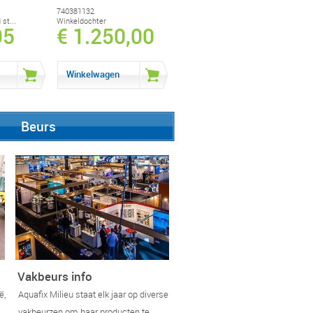
740381132
st...
Winkeldochter
95
€ 1.250,00
Winkelwagen
Beurs
Vakbeurs info
ë,
Aquafix Milieu staat elk jaar op diverse
vakbeurzen om haar producten te