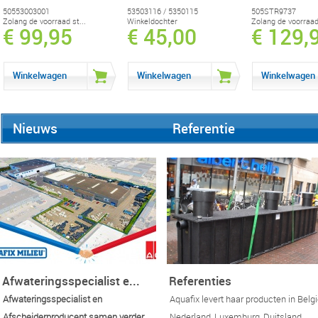
50553003001
53503116 / 5350115
505STR9737
Zolang de voorraad st...
Winkeldochter
Zolang de voorraad 
€ 99,95
€ 45,00
€ 129,
Winkelwagen
Winkelwagen
Winkelwagen
Nieuws
Referentie
Afwateringsspecialist e...
Referenties
Afwateringsspecialist en
Aquafix levert haar producten in Belgi
Afscheiderproducent samen verder.
Nederland, Luxemburg, Duitsland,