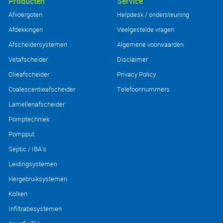
Producten
Service
Afvoergoten
Helpdesk / ondersteuning
Afdekkingen
Veelgestelde vragen
Afscheidersystemen
Algemene voorwaarden
Vetafscheider
Disclaimer
Olieafscheider
Privacy Policy
Coalescentieafscheider
Telefoonnummers
Lamellenafscheider
Pomptechniek
Pompput
Septic / IBA's
Leidingsystemen
Hergebruiksystemen
Kolken
Infiltratiesystemen