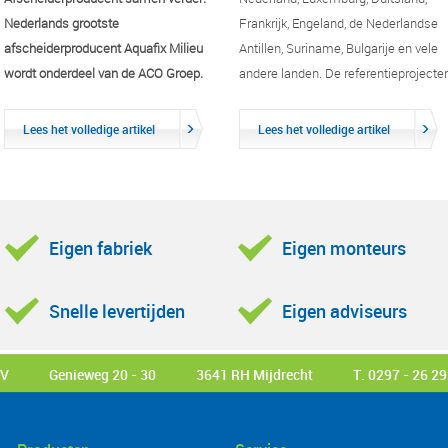
Nederlands grootste
Frankrijk, Engeland, de Nederlandse
afscheiderproducent Aquafix Milieu
Antillen, Suriname, Bulgarije en vele
wordt onderdeel van de ACO Groep.
andere landen. De referentieprojecte
zijn slechts een greep van alle
geleverde werken. Aan de linkerzijde
Lees het volledige artikel
Lees het volledige artikel
van de menubalk vindt u de diverse
producten en werken.
Eigen fabriek
Eigen monteurs
Snelle levertijden
Eigen adviseurs
BV
Genieweg 20 - 30
3641 RH Mijdrecht
T. 0297 - 26 29