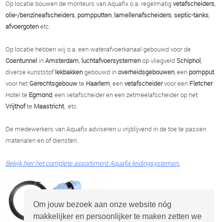
Op locatie bouwen de monteurs van Aquafix o.a. regelmatig
vetafscheiders
,
olie-/benzineafscheiders
,
pompputten
,
lamellenafscheiders
,
septic-tanks
,
afvoergoten
etc.
Op locatie hebben wij o.a. een waterafvoerkanaal gebouwd voor de
Coentunnel
in
Amsterdam
,
luchtafvoersystemen
op vliegveld
Schiphol
,
diverse kunststof
lekbakken
gebouwd in
overheidsgebouwen
, een
pompput
voor het
Gerechtsgebouw
te
Haarlem
, een
vetafscheider
voor een
Fletcher
Hotel te
Egmond
, een vetafscheider en een zetmeelafscheider op het
Vrijthof
te
Maastricht
, etc.
De medewerkers van Aquafix adviseren u vrijblijvend in de toe te passen
materialen en of diensten.
Bekijk hier het complete assortiment Aquafix leidingsystemen.
Om jouw bezoek aan onze website nóg
makkelijker en persoonlijker te maken zetten we