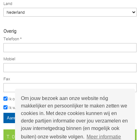
Land
Overig
Telefoon *
Mobiel
Fax
Om jouw bezoek aan onze website nóg
Ik ontvang graag de nieuwsbrief van Aquafix Milieu
makkelijker en persoonlijker te maken zetten we
Ik wil op de hoogte worden gehouden van de aanbiedingen
cookies in. Met deze cookies kunnen wij en
derde partijen informatie over jou verzamelen en
jouw internetgedrag binnen (en mogelijk ook
T. 0297 - 26 29 29
info@aquafix.nl
buiten) onze website volgen.
Meer informatie