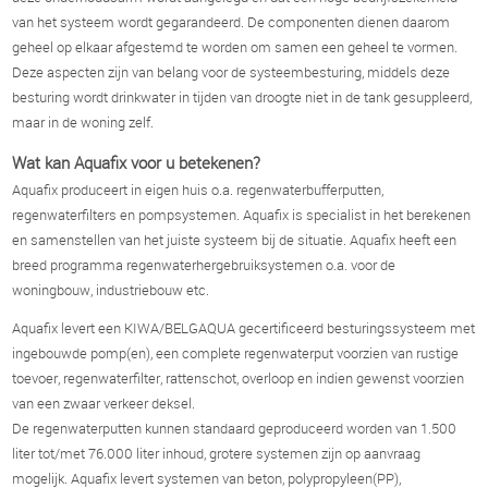
van het systeem wordt gegarandeerd. De componenten dienen daarom
geheel op elkaar afgestemd te worden om samen een geheel te vormen.
Deze aspecten zijn van belang voor de systeembesturing, middels deze
besturing wordt drinkwater in tijden van droogte niet in de tank gesuppleerd,
maar in de woning zelf.
Wat kan Aquafix voor u betekenen?
Aquafix produceert in eigen huis o.a. regenwaterbufferputten,
regenwaterfilters en pompsystemen. Aquafix is specialist in het berekenen
en samenstellen van het juiste systeem bij de situatie. Aquafix heeft een
breed programma regenwaterhergebruiksystemen o.a. voor de
woningbouw, industriebouw etc.
Aquafix levert een KIWA/BELGAQUA gecertificeerd besturingssysteem met
ingebouwde pomp(en), een complete regenwaterput voorzien van rustige
toevoer, regenwaterfilter, rattenschot, overloop en indien gewenst voorzien
van een zwaar verkeer deksel.
De regenwaterputten kunnen standaard geproduceerd worden van 1.500
liter tot/met 76.000 liter inhoud, grotere systemen zijn op aanvraag
mogelijk. Aquafix levert systemen van beton, polypropyleen(PP),