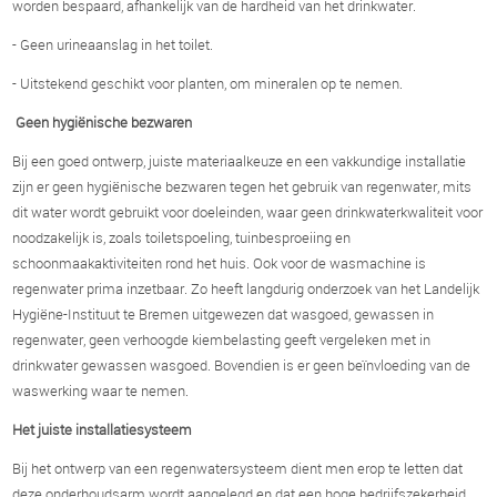
worden bespaard, afhankelijk van de hardheid van het drinkwater.
- Geen urineaanslag in het toilet.
- Uitstekend geschikt voor planten, om mineralen op te nemen.
Geen hygiënische bezwaren
Bij een goed ontwerp, juiste materiaalkeuze en een vakkundige installatie
zijn er geen hygiënische bezwaren tegen het gebruik van regenwater, mits
dit water wordt gebruikt voor doeleinden, waar geen drinkwaterkwaliteit voor
noodzakelijk is, zoals toiletspoeling, tuinbesproeiing en
schoonmaakaktiviteiten rond het huis. Ook voor de wasmachine is
regenwater prima inzetbaar. Zo heeft langdurig onderzoek van het Landelijk
Hygiëne-Instituut te Bremen uitgewezen dat wasgoed, gewassen in
regenwater, geen verhoogde kiembelasting geeft vergeleken met in
drinkwater gewassen wasgoed. Bovendien is er geen beïnvloeding van de
waswerking waar te nemen.
Het juiste installatiesysteem
Bij het ontwerp van een regenwatersysteem dient men erop te letten dat
deze onderhoudsarm wordt aangelegd en dat een hoge bedrijfszekerheid