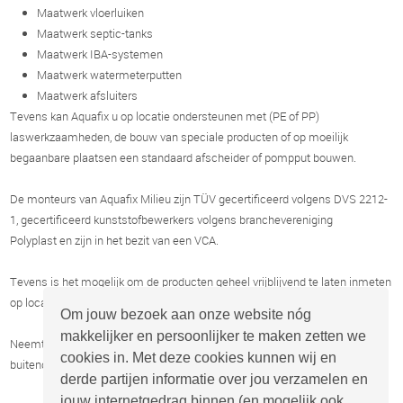
Maatwerk vloerluiken
Maatwerk septic-tanks
Maatwerk IBA-systemen
Maatwerk watermeterputten
Maatwerk afsluiters
Tevens kan Aquafix u op locatie ondersteunen met (PE of PP)
laswerkzaamheden, de bouw van speciale producten of op moeilijk
begaanbare plaatsen een standaard afscheider of pompput bouwen.
De monteurs van Aquafix Milieu zijn TÜV gecertificeerd volgens DVS 2212-
1, gecertificeerd kunststofbewerkers volgens branchevereniging
Polyplast en zijn in het bezit van een VCA.
Tevens is het mogelijk om de producten geheel vrijblijvend te laten inmeten
op locatie bij u voor een vrijblijvende prijsopgave.
Om jouw bezoek aan onze website nóg
makkelijker en persoonlijker te maken zetten we
Neemt u
contact
op met onze verkoopafdeling, of
cookies in. Met deze cookies kunnen wij en
buitendienstmedewerkers voor meer informatie of een prijsopgave.
derde partijen informatie over jou verzamelen en
jouw internetgedrag binnen (en mogelijk ook