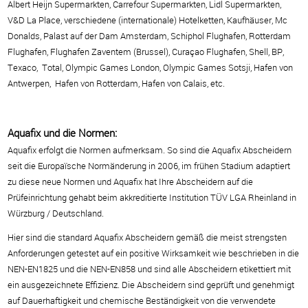
Albert Heijn Supermarkten, Carrefour Supermarkten, Lidl Supermarkten,
V&D La Place,
verschiedene (internationale) Hotelketten, Kaufhäuser, Mc
Donalds, Palast auf der Dam Amsterdam,
Schiphol Flughafen, Rotterdam
Flughafen, Flughafen Zaventem (Brussel), Curaçao Flughafen,
Shell, BP,
Texaco,
Total, Olympic Games London, Olympic Games Sotsji, Hafen von
Antwerpen,
Hafen von Rotterdam, Hafen von Calais, etc.
Aquafix und die Normen:
Aquafix erfolgt die Normen aufmerksam. So sind die Aquafix Abscheidern
seit die Europaïsche
Normänderung in 2006, im frühen Stadium adaptiert
zu diese neue Normen und Aquafix hat
Ihre Abscheidern auf die
Prüfeinrichtung gehabt beim akkreditierte Institution TÜV LGA Rheinland
in
Würzburg / Deutschland.
Hier sind die standard Aquafix Abscheidern gemäß die meist strengsten
Anforderungen getestet auf
ein positive Wirksamkeit wie beschrieben in die
NEN-EN1825 und die NEN-EN858 und sind alle
Abscheidern etikettiert mit
ein ausgezeichnete Effizienz.
Die Abscheidern sind geprüft und genehmigt
auf Dauerhaftigkeit und chemische Beständigkeit
von die verwendete