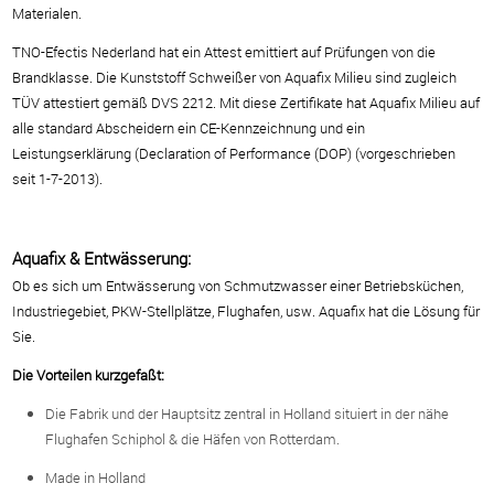
Materialen.
TNO-Efectis Nederland hat ein Attest emittiert auf Prüfungen von die
Brandklasse.
Die Kunststoff Schweißer von Aquafix Milieu sind zugleich
TÜV attestiert gemäß DVS 2212.
Mit diese Zertifikate hat Aquafix Milieu auf
alle standard Abscheidern ein CE-Kennzeichnung
und ein
Leistungserklärung (Declaration of Performance (DOP) (vorgeschrieben
seit 1-7-2013).
Aquafix & Entwässerung:
Ob es sich um Entwässerung von Schmutzwasser einer Betriebsküchen,
Industriegebiet,
PKW-Stellplätze, Flughafen, usw. Aquafix hat die Lösung für
Sie.
Die Vorteilen kurzgefaßt:
Die Fabrik und der Hauptsitz zentral in Holland situiert in der nähe
Flughafen Schiphol & die Häfen von Rotterdam.
Made in Holland