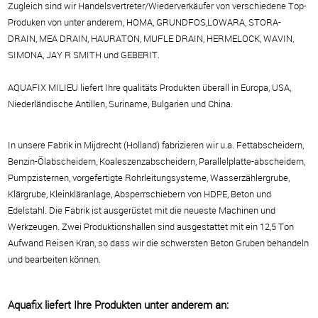
Zugleich sind wir Handelsvertreter/Wiederverkäufer von verschiedene Top-
Produken von unter anderem, HOMA, GRUNDFOS,LOWARA, STORA-
DRAIN, MEA DRAIN, HAURATON, M
UFLE DRAIN, HERMELOCK, WAVIN,
SIMONA, JAY R SMITH und GEBERIT
.
AQUAFIX MILIEU liefert Ihre qualitäts Produkten überall in Europa, USA,
Niederländische Antillen,
Suriname, Bulgarien und China.
In unsere Fabrik in Mijdrecht (Holland) fabrizieren wir u.a. Fettabscheidern,
Benzin-Ölabscheidern,
Koaleszenzabscheidern, Parallelplatte-abscheidern,
Pumpzisternen, vorgefertigte Rohrleitungsysteme, Wasserzählergrube,
Klärgrube, Kleinkläranlage, Absperrschiebern von HDPE,
Beton und
Edelstahl.
Die Fabrik ist ausgerüstet mit die neueste Machinen und
Werkzeugen.
Zwei Produktionshallen sind ausgestattet mit ein 12,5 Ton
Aufwand Reisen Kran, so dass wir
die schwersten Beton Gruben behandeln
und bearbeiten können.
Aquafix liefert Ihre Produkten unter anderem an: