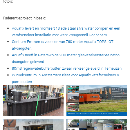
foto's:
Referentieproject in beeld:
Aquafix levert en monteert 13 edelstaal afvalwater pompen en een
vetafscheider installatie voor werk Vreugdenhil Gorinchem.
Centrum Emmen is voorzien van 760 meter Aquafix TOPSLOT
afvoergoten.
Aquafix heeft in Paterswolde 900 meter glasvezelversterkte beton
draingoten geleverd
.
80m3 regenwaterbufferputten zwaar verkeer geleverd in Terneuzen.
Winkelcentrum in Amsterdam kiest voor Aquafix vetafscheiders &
pompputten