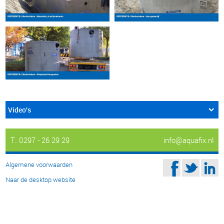
Video's
T. 0297 - 26 29 29
info@aquafix.nl
Algemene voorwaarden
Naar de desktop website