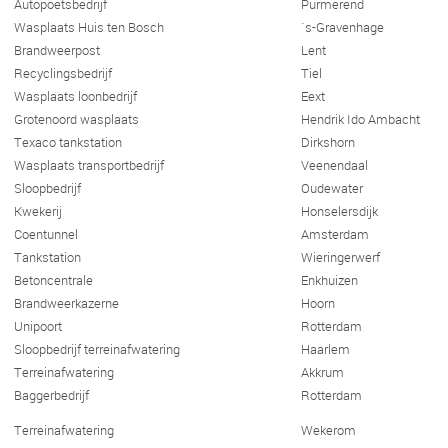
Autopoetsbedrijf
Purmerend
Wasplaats Huis ten Bosch
´s-Gravenhage
Brandweerpost
Lent
Recyclingsbedrijf
Tiel
Wasplaats loonbedrijf
Eext
Grotenoord wasplaats
Hendrik Ido Ambacht
Texaco tankstation
Dirkshorn
Wasplaats transportbedrijf
Veenendaal
Sloopbedrijf
Oudewater
Kwekerij
Honselersdijk
Coentunnel
Amsterdam
Tankstation
Wieringerwerf
Betoncentrale
Enkhuizen
Brandweerkazerne
Hoorn
Unipoort
Rotterdam
Sloopbedrijf terreinafwatering
Haarlem
Terreinafwatering
Akkrum
Baggerbedrijf
Rotterdam
Terreinafwatering
Wekerom