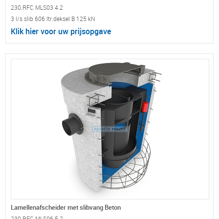
230.RFC MLS03 4.2
3 l/s slib 606 ltr.deksel B 125 kN
Klik hier voor uw prijsopgave
Lamellenafscheider met slibvang Beton
230.RFC MLS06 5.2