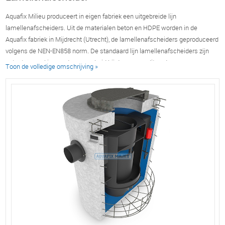
Aquafix Milieu produceert in eigen fabriek een uitgebreide lijn
lamellenafscheiders. Uit de materialen beton en HDPE worden in de
Aquafix fabriek in Mijdrecht (Utrecht), de lamellenafscheiders geproduceerd
volgens de NEN-EN858 norm. De standaard lijn lamellenafscheiders zijn
getest op werking en duurzaamheid bij de geaccrediteerde
Toon de volledige omschrijving »
keuringsinstantie TÜV Rheinland LGA.
Lamellenafscheider type Runoffix MLS:
De ronde betonnen Run-offix MLS lamellenafscheiders voor aardinbouw
zijn gefabriceerd uit hoogwaardig beton C60/75. De lamellenafscheiders
zijn leverbaar met een geïntegreerde slibvanger, maar ook separaat.
Standaard is deze lamellenafscheider voorzien van een BY-PASS en een
ingebouwde debietbegrenzer. De afscheiders zijn inwendig voorzien van
een oliebestendige coating. De lamellenafscheiders zijn leverbaar in de
verkeersklassen B125 kN. en D400 kN.
Lamellenafscheider type Green Gully:
De ronde betonnen Green Gully
lamellenafscheiders voor aardinbouw zijn gefabriceerd uit hoogwaardig