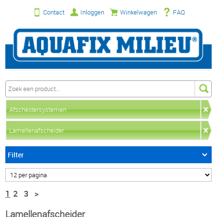
Contact
Inloggen
Winkelwagen
FAQ
Afscheidersystemen
Lamellenafscheider
Filter
1
2
3
>
Lamellenafscheider