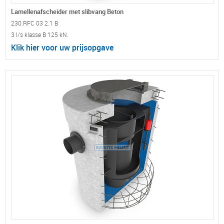
beton C60/75. Deze newgeneration straatkolk is een afwateringspunt &
Lamellenafscheider met slibvang Beton
waterzuivering in één behuizing. Zeer geschikt voor o.a. bussluizen,
230.RFC 03 2.1 B
bushaltes, taxistandplaatsen, etc. De Green Gully lamellenafscheider is
3 l/s klasse B 125 kN.
leverbaar in de verkeersklassen B125 kN. en D400 kN.
Klik hier voor uw prijsopgave