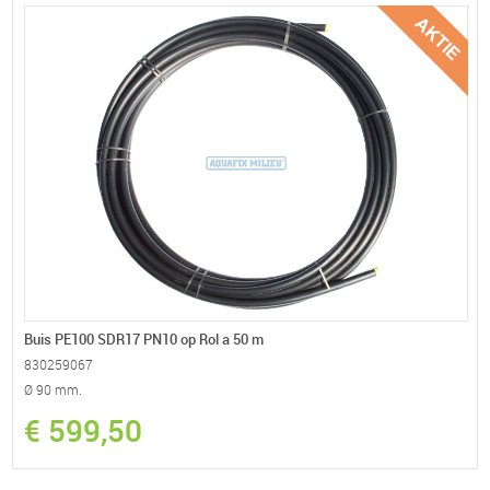
Buis PE100 SDR17 PN10 op Rol a 50 m
830259067
Ø 90 mm.
€ 599,50