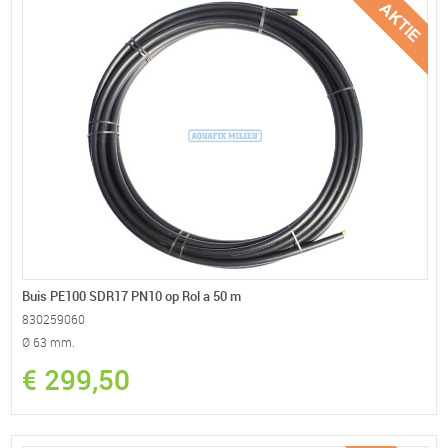
Buis PE100 SDR17 PN10 op Rol a 50 m
830259060
Ø 63 mm.
€ 299,50