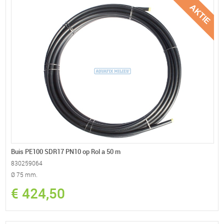
Buis PE100 SDR17 PN10 op Rol a 50 m
830259064
Ø 75 mm.
€ 424,50