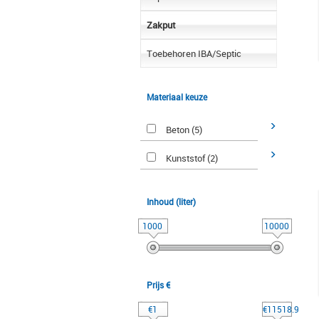
Zakput
Toebehoren IBA/Septic
Materiaal keuze
Beton (5)
Kunststof (2)
Inhoud (liter)
1000
10000
Prijs €
€1
€11518.9