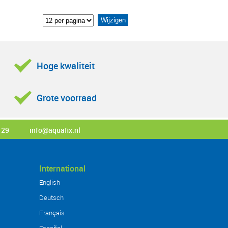
Hoge kwaliteit
Grote voorraad
 29
info@aquafix.nl
International
English
Deutsch
Français