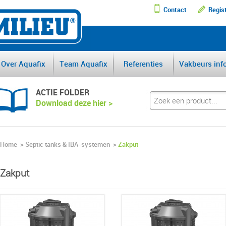
Contact
Regis
DE GROOTSTE AFSCHEI
Over Aquafix
Team Aquafix
Referenties
Vakbeurs inf
ACTIE FOLDER
Download deze hier >
Home
>
Septic tanks & IBA-systemen
>
Zakput
Zakput