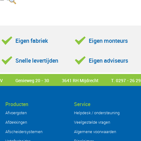
Eigen fabriek
Eigen monteurs
Snelle levertijden
Eigen adviseurs
BV
Genieweg 20 - 30
3641 RH Mijdrecht
T. 0297 - 26 29
Producten
Service
Afvoergoten
Helpdesk / ondersteuning
Afdekkingen
Veelgestelde vragen
Afscheidersystemen
Algemene voorwaarden