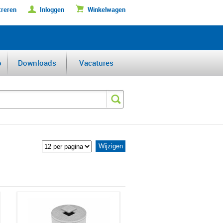
treren
Inloggen
Winkelwagen
DERFABRIKANT VAN DE BENELUX
o
Downloads
Vacatures