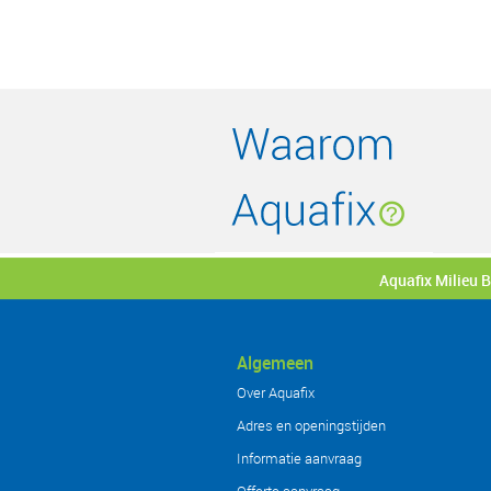
Aquafix Milieu 
Algemeen
Over Aquafix
Adres en openingstijden
Informatie aanvraag