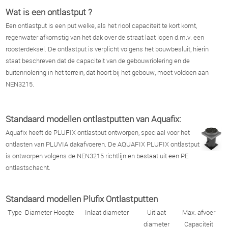
Wat is een ontlastput ?
Een ontlastput is een put welke, als het riool capaciteit te kort komt,
regenwater afkomstig van het dak over de straat laat lopen d.m.v. een
roosterdeksel. De ontlastput is verplicht volgens het bouwbesluit, hierin
staat beschreven dat de capaciteit van de gebouwriolering en de
buitenriolering in het terrein, dat hoort bij het gebouw, moet voldoen aan
NEN3215.
Standaard modellen ontlastputten van Aquafix:
Aquafix heeft de PLUFIX ontlastput ontworpen, speciaal voor het
ontlasten van PLUVIA dakafvoeren. De AQUAFIX PLUFIX ontlastput
is ontworpen volgens de NEN3215 richtlijn en bestaat uit een PE
ontlastschacht.
Standaard modellen Plufix Ontlastputten
Type
Diameter
Hoogte
Inlaat diameter
Uitlaat
Max. afvoer
diameter
Capaciteit