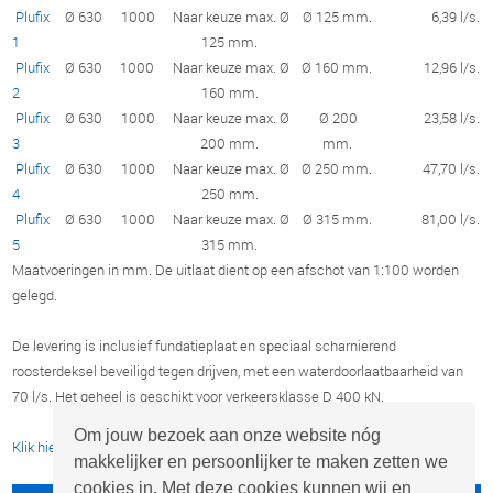
Plufix
Ø 630
1000
Naar keuze max. Ø
Ø 125 mm.
6,39 l/s.
1
125 mm.
Plufix
Ø 630
1000
Naar keuze max. Ø
Ø 160 mm.
12,96 l/s.
2
160 mm.
Plufix
Ø 630
1000
Naar keuze max. Ø
Ø 200
23,58 l/s.
3
200 mm.
mm.
Plufix
Ø 630
1000
Naar keuze max. Ø
Ø 250 mm.
47,70 l/s.
4
250 mm.
Plufix
Ø 630
1000
Naar keuze max. Ø
Ø 315 mm.
81,00 l/s.
5
315 mm.
Maatvoeringen in mm. De uitlaat dient op een afschot van 1:100 worden
gelegd.
De levering is inclusief fundatieplaat en speciaal scharnierend
roosterdeksel beveiligd tegen drijven, met een waterdoorlaatbaarheid van
70 l/s. Het geheel is geschikt voor verkeersklasse D 400 kN.
Om jouw bezoek aan onze website nóg
Klik hier voor meer informatie over de Aquafix Plufix ontlastputten.
makkelijker en persoonlijker te maken zetten we
cookies in. Met deze cookies kunnen wij en