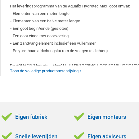
Het leveringsprogramma van de Aquafix Hydrotec Maxi goot omvat:
- Elementen van een meter lengte
- Elementen van een halve meter lengte
- Een goot begin/einde (gesloten)
- Een goot einde met doorvoering
- Een zandvang element inclusief een vuilemmer
- Polyurethaan afdichtingskit (om de voegen te dichten)
De AQUAFIX ‘Hydrotec-Maxi’ LIJNAFWATERING HOGE STABILITEIT V
Toon de volledige productomschrijving »
De Aquafix-Hydrotec MAXI afvoergoot is de optimale afvoergoot met b
belasting met zwaar verkeer. Alle goot elementen worden met compleet
De Aquafix Maxi afvoergoten hebben unieke eigenschappen; o.a.:
- De schroefloze, gepatenteerde roosterbevestiging van kunststof (corro
- Gietijzeren afdekrooster met sleuven in de lengterichting, waardoor e
Eigen fabriek
Eigen monteurs
- Voorgevormde verticale afvoer in de bodem van de goot DN100/150
- Nauwkeurig aansluitende verbindingen
- Gootelement uit vezel versterkt beton C35/45
Snelle levertijden
Eigen adviseurs