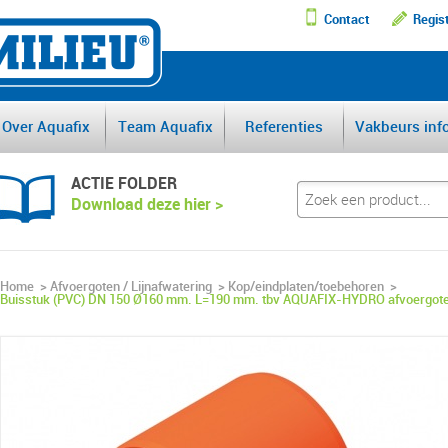
Contact
Regis
DE GROOTSTE AFSCHEI
Over Aquafix
Team Aquafix
Referenties
Vakbeurs inf
ACTIE FOLDER
Download deze hier >
Home
>
Afvoergoten / Lijnafwatering
>
Kop/eindplaten/toebehoren
>
Buisstuk (PVC) DN 150 Ø160 mm. L=190 mm. tbv AQUAFIX-HYDRO afvoergot