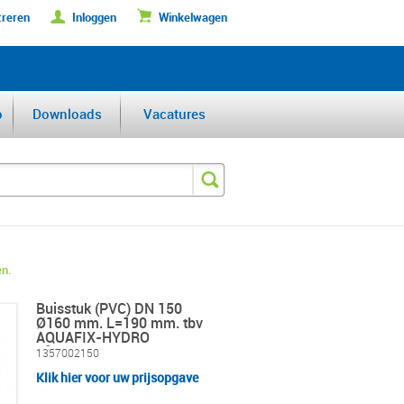
treren
Inloggen
Winkelwagen
DERFABRIKANT VAN DE BENELUX
o
Downloads
Vacatures
en.
Buisstuk (PVC) DN 150
Ø160 mm. L=190 mm. tbv
AQUAFIX-HYDRO
afvoergoten.
1357002150
Klik hier voor uw prijsopgave