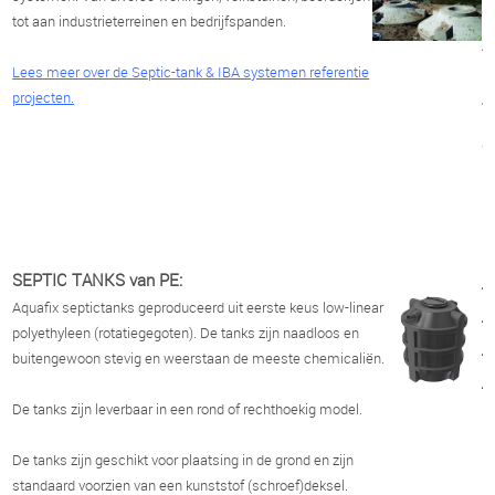
o
tot aan industrieterreinen en bedrijfspanden.
A
Lees meer over de Septic-tank & IBA systemen referentie
S
projecten.
T
&
I
s
SEPTIC TANKS van PE:
_
Aquafix septictanks geproduceerd uit eerste keus low-linear
_
polyethyleen (rotatiegegoten). De tanks zijn naadloos en
_
buitengewoon stevig en weerstaan de meeste chemicaliën.
_
De tanks zijn leverbaar in een rond of rechthoekig model.
De tanks zijn geschikt voor plaatsing in de grond en zijn
standaard voorzien van een kunststof (schroef)deksel.