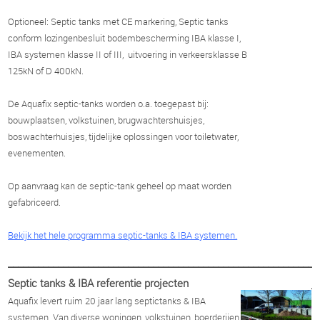
Optioneel: Septic tanks met CE markering, Septic tanks
conform lozingenbesluit bodembescherming IBA klasse I,
IBA systemen klasse II of III, uitvoering in verkeersklasse B
125kN of D 400kN.
De Aquafix septic-tanks worden o.a. toegepast bij:
bouwplaatsen, volkstuinen, brugwachtershuisjes,
boswachterhuisjes, tijdelijke oplossingen voor toiletwater,
evenementen.
Op aanvraag kan de septic-tank geheel op maat worden
gefabriceerd.
Bekijk het hele programma septic-tanks & IBA systemen.
______________________________________________________________
Septic tanks & IBA referentie projecten
_
Aquafix levert ruim 20 jaar lang septictanks & IBA
P
systemen. Van diverse woningen, volkstuinen, boerderijen