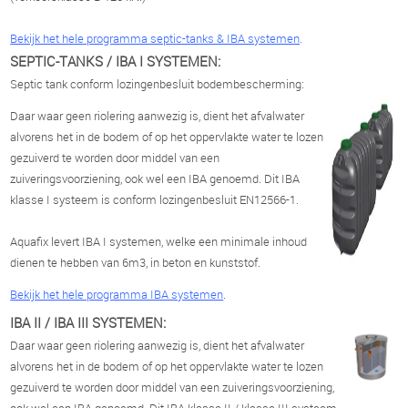
Bekijk het hele programma septic-tanks & IBA systemen
.
SEPTIC-TANKS / IBA I SYSTEMEN:
Septic tank conform lozingenbesluit bodembescherming:
Daar waar geen riolering aanwezig is, dient het afvalwater
alvorens het in de bodem of op het oppervlakte water te lozen
gezuiverd te worden door middel van een
zuiveringsvoorziening, ook wel een IBA genoemd. Dit IBA
klasse I systeem is conform lozingenbesluit EN12566-1.
Aquafix levert IBA I systemen, welke een minimale inhoud
dienen te hebben van 6m3, in beton en kunststof.
Bekijk het hele programma IBA systemen
.
IBA II / IBA III SYSTEMEN:
Daar waar geen riolering aanwezig is, dient het afvalwater
alvorens het in de bodem of op het oppervlakte water te lozen
gezuiverd te worden door middel van een zuiveringsvoorziening,
ook wel een IBA genoemd. Dit IBA klasse II / klasse III systeem