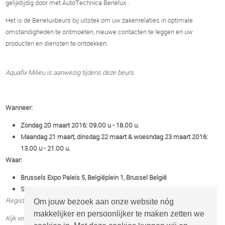
gelijktijdig door met AutoTechnica Benelux .
Het is de Beneluxbeurs bij uitstek om uw zakenrelaties in optimale
omstandigheden te ontmoeten, nieuwe contacten te leggen en uw
producten en diensten te ontdekken.
A
quafix Milieu is aanwezig tijdens deze beurs.
Wanneer:
Zondag 20 maart 2016: 09.00 u - 18.00 u.
Maandag 21 maart, dinsdag 22 maart & woesndag 23 maart 2016:
13.00 u - 21.00 u.
Waar:
Brussels Expo Paleis 5, Belgiëplein 1, Brussel België
Standnummer: Hal 5, 537
Registreren voor een beursbezoek,
kijk hier
.
Om jouw bezoek aan onze website nóg
makkelijker en persoonlijker te maken zetten we
Kijk voor meer informatie op
www.service-station.be/nl
.