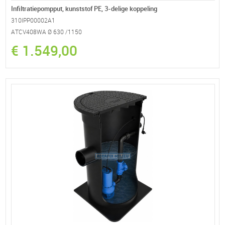
Infiltratiepompput, kunststof PE, 3-delige koppeling
310IPP00002A1
ATCV408WA Ø 630 /1150
€ 1.549,00