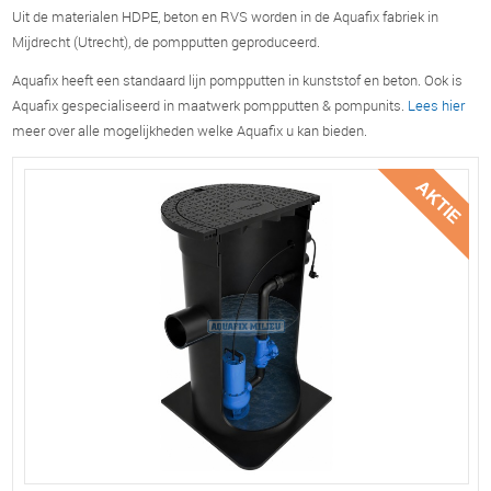
Uit de materialen HDPE, beton en RVS worden in de Aquafix fabriek in
Mijdrecht (Utrecht), de pompputten geproduceerd.
Aquafix heeft een standaard lijn pompputten in kunststof en beton. Ook is
Aquafix gespecialiseerd in maatwerk pompputten & pompunits.
Lees hier
meer over alle mogelijkheden welke Aquafix u kan bieden.