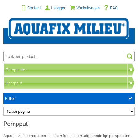
Contact
Inloggen
Winkelwagen
FAQ
Pompputten
Pompput
Filter
Pompput
Aquafix Milieu produceert in eigen fabriek een uitgebreide lijn pompputten.