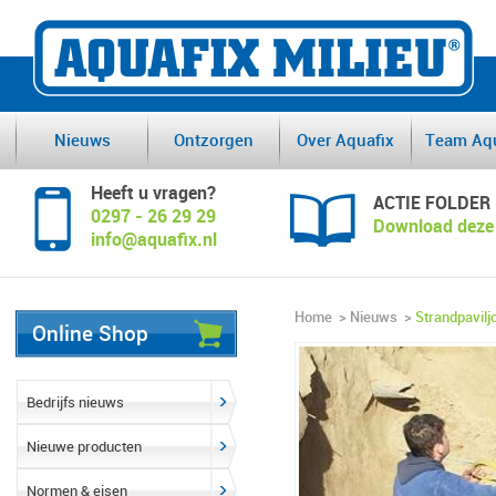
Nieuws
Ontzorgen
Over Aquafix
Team Aqu
Heeft u vragen?
ACTIE FOLDER
0297 - 26 29 29
Download deze 
info@aquafix.nl
Home
>
Nieuws
>
Strandpavil
Online Shop
Bedrijfs nieuws
Nieuwe producten
Normen & eisen