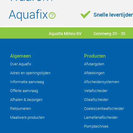
Snelle levertijde
Aquafix Milieu BV
Genieweg 20 - 30
Algemeen
Producten
Over Aquafix
Afvoergoten
Adres en openingstijden
Afdekkingen
Informatie aanvraag
Afscheidersystemen
Offerte aanvraag
Vetafscheider
Afhalen & bezorgen
Olieafscheider
Retourneren
Coalescentieafscheider
Maatwerk producten
Lamellenafscheider
Pomptechniek