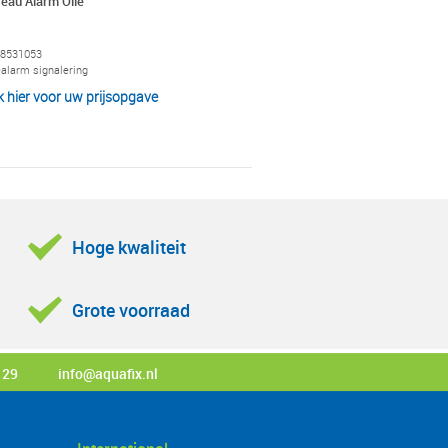
eau Alarm Olie
8531053
ealarm signalering
ik hier voor uw prijsopgave
Hoge kwaliteit
Grote voorraad
 29
info@aquafix.nl
st en als doel heeft minerale oliën,