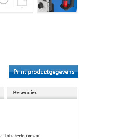
Print productgegevens
Recensies
 II afscheider) omvat: