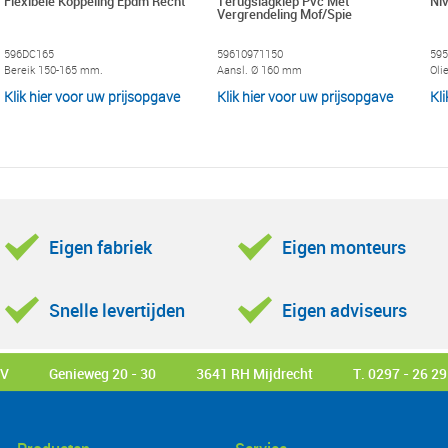
Flexibele Koppeling Epdm Recht
Terugslagklep Pvc Met
Niv
Vergrendeling Mof/Spie
slibvangput (integraal) en is geschikt voor lozing op de riolering.
596DC165
59610971150
595
De Aquafix olie/benzineafscheiders worden o.a. toegepast bij:
Bereik 150-165 mm.
Aansl. Ø 160 mm
Oli
- Tankstations
Klik hier voor uw prijsopgave
Klik hier voor uw prijsopgave
Kl
- Garagebedrijven
- Busstations
- Autowasstraten, carwash installaties
- Wasplaatsen, afspuitplaatsen
- Overslagplaatsen van fossiele brandstoffen
- Laad-en loskuilen, laadperrons
Eigen fabriek
Eigen monteurs
- Parkeerplaatsen
- Transformatorhuizen
Snelle levertijden
Eigen adviseurs
- Langs wegen
Op aanvraag kan de olieafscheider geheel op maat worden gefabriceerd.
BV
Genieweg 20 - 30
3641 RH Mijdrecht
T. 0297 - 26 29
Wat is een olieafscheider ?
Een olie-/benzineafscheider is een put die in het rioolstelsel wordt geplaat