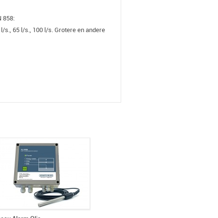
N 858:
, 50 l/s., 65 l/s., 100 l/s. Grotere en andere
nsluitingen)
kan lopen in de olieafscheider.
ale olielaag bereikt is (verplicht vlg.
 markering, EG prestatieverklaring
V LGA Rheinland en zijn geconstrueerd
zineafscheider is voorzien van een