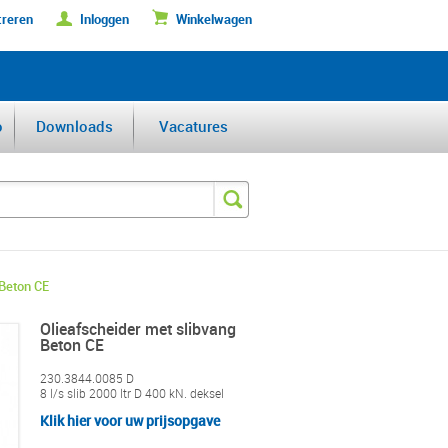
treren
Inloggen
Winkelwagen
DERFABRIKANT VAN DE BENELUX
o
Downloads
Vacatures
 Beton CE
Olieafscheider met slibvang
Beton CE
230.3844.0085 D
8 l/s slib 2000 ltr D 400 kN. deksel
Klik hier voor uw prijsopgave