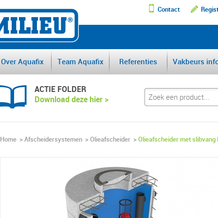
Contact
Regis
DE GROOTSTE AFSCHEI
Over Aquafix
Team Aquafix
Referenties
Vakbeurs inf
ACTIE FOLDER
Download deze hier >
Home
>
Afscheidersystemen
>
Olieafscheider
>
Olieafscheider met slibvang