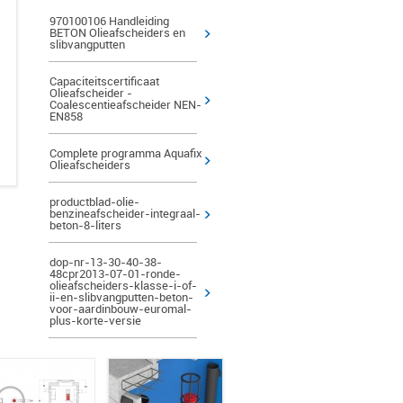
970100106 Handleiding
BETON Olieafscheiders en
slibvangputten
Capaciteitscertificaat
Olieafscheider -
Coalescentieafscheider NEN-
EN858
Complete programma Aquafix
Olieafscheiders
productblad-olie-
benzineafscheider-integraal-
beton-8-liters
dop-nr-13-30-40-38-
48cpr2013-07-01-ronde-
olieafscheiders-klasse-i-of-
ii-en-slibvangputten-beton-
voor-aardinbouw-euromal-
plus-korte-versie