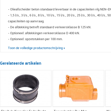
- Olieafscheider beton standaard leverbaar in de capaciteiten vlg NEN-E
- 1,5 l/s., 3 l/s., 6 l/s., 8 l/s., 10 l/s., 15 l/s., 20 l/s., 25 l/s., 30 l/s., 40 l/s.
capaciteiten op aanvraag.
- De afdekking betreft standaard verkeersklasse B 125 kN.
- Optioneel: afdekkingen verkeersklasse D 400 kN.
- Optioneel: opzetstukken per 100 mm.
- Optioneel: opzetringen (gelijk aan de afscheider diameter) per 500 mm.
Toon de volledige productomschrijving »
- De afscheider is uit te breiden met:
- Optioneel: Bijpassende controleput
Gerelateerde artikelen
- Optioneel: Flexibele koppelingen (vangt eventuele zettingen op, op de aa
- Optioneel: Een terugslagklep, deze zorgt ervoor dat er geen water terug 
- Optioneel: Oliealarminstallatie (OMS) geeft een alarmsignaal als de maxim
NEN-EN858).
De standaard AQUAFIX betonnen olieafscheiders zijn voorzien van een CE
(EC Declaration Of Performance (DOP)) en een rendementsattest vlg. TÜ
volgens NEN EN 858 (voorheen de DIN 1999 en NEN 7089). Deze olie-/ben