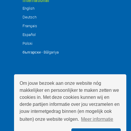
International
rvoor dat er een ‘schone’ lozing op het
English
n verstoppingen en voorkomt dat de
tst te worden in het rioolleidingwerk
Deutsch
 u op open water ? Dan dient u een
Français
et rendement onder de 5 mg/ltr is.)
Español
Polski
AS).
български - Bŭlgariya
 uw situatie.
Om jouw bezoek aan onze website nóg
makkelijker en persoonlijker te maken zetten we
cookies in. Met deze cookies kunnen wij en
derde partijen informatie over jou verzamelen en
jouw internetgedrag binnen (en mogelijk ook
buiten) onze website volgen.
Meer informatie