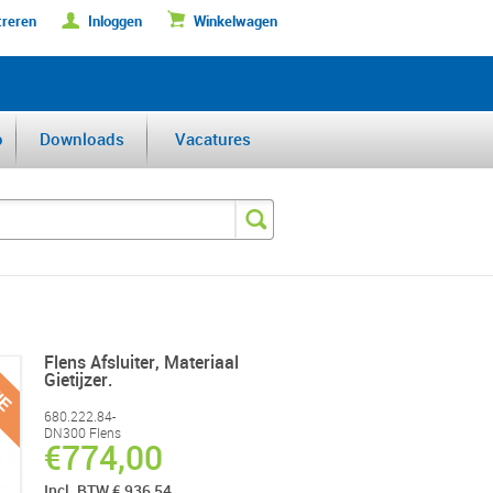
treren
Inloggen
Winkelwagen
DERFABRIKANT VAN DE BENELUX
o
Downloads
Vacatures
Flens Afsluiter, Materiaal
Gietijzer.
680.222.84-
DN300 Flens
€774,00
Incl. BTW € 936,54