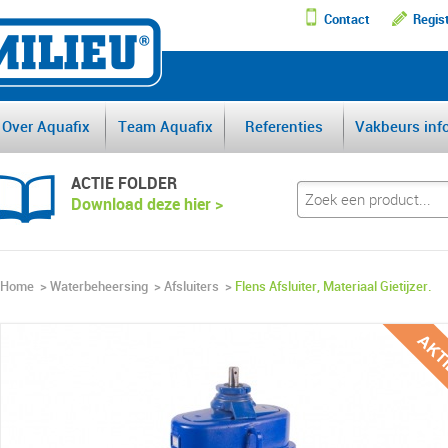
Contact
Regis
DE GROOTSTE AFSCHEI
Over Aquafix
Team Aquafix
Referenties
Vakbeurs inf
ACTIE FOLDER
Download deze hier >
Home
>
Waterbeheersing
>
Afsluiters
>
Flens Afsluiter, Materiaal Gietijzer.