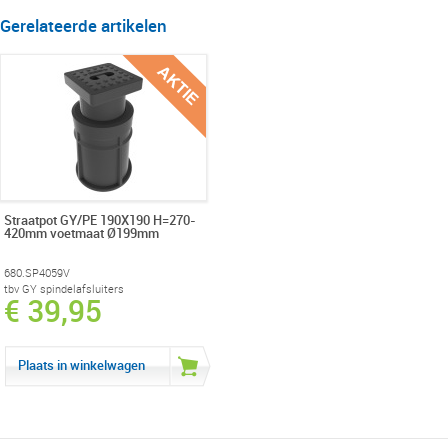
Gerelateerde artikelen
Straatpot GY/PE 190X190 H=270-
420mm voetmaat Ø199mm
680.SP4059V
tbv GY spindelafsluiters
€ 39,95
Plaats in winkelwagen