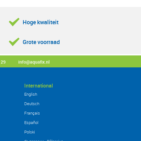
Hoge kwaliteit
Grote voorraad
 29
info@aquafix.nl
International
English
Deutsch
Français
Español
Polski