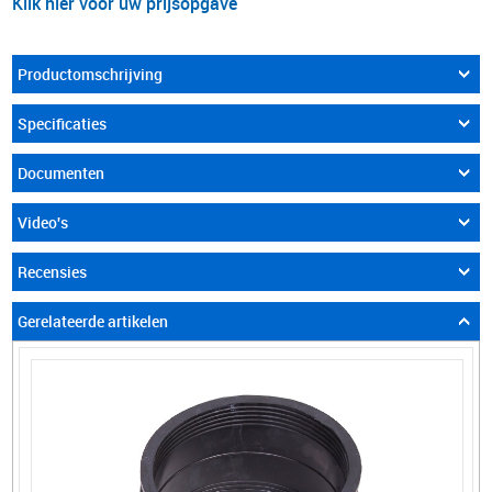
Klik hier voor uw prijsopgave
Productomschrijving
Specificaties
Documenten
Video's
Recensies
Gerelateerde artikelen