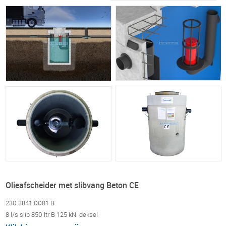
Olieafscheider met slibvang Beton CE
230.3841.0081 B
8 l/s slib 850 ltr B 125 kN. deksel