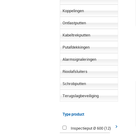
Koppelingen
Ontlastputten
Kabeltrekputten
Putafdekkingen
Alarmsignaleringen
Rioolafsluiters
Schrobputten
Terugslagbeveiliging
Type product
Inspectieput Ø 600 (12)