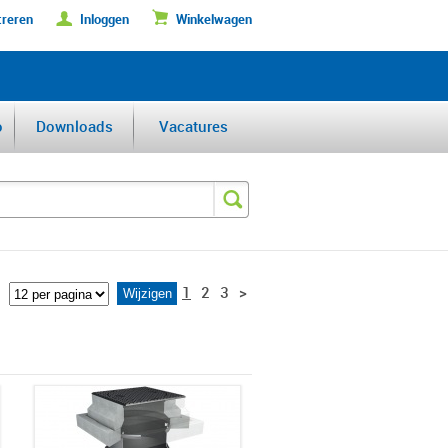
treren
Inloggen
Winkelwagen
DERFABRIKANT VAN DE BENELUX
o
Downloads
Vacatures
1
2
3
>