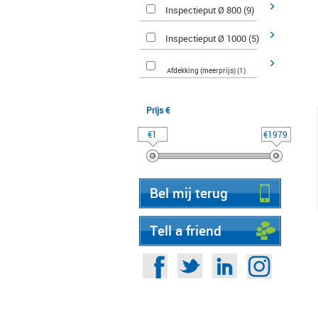
Inspectieput Ø 800 (9)
Inspectieput Ø 1000 (5)
Afdekking (meerprijs) (1)
Prijs €
€1
€1979
Bel mij terug
Tell a friend