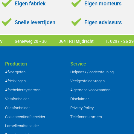
Eigen fabriek
Eigen monteurs
Snelle levertijden
Eigen adviseurs
BV
Genieweg 20 - 30
3641 RH Mijdrecht
T. 0297 - 26 29
Producten
Service
Afvoergoten
Helpdesk / ondersteuning
Afdekkingen
Veelgestelde vragen
Afscheidersystemen
Algemene voorwaarden
Vetafscheider
Disclaimer
Olieafscheider
Privacy Policy
Coalescentieafscheider
Telefoonnummers
Lamellenafscheider