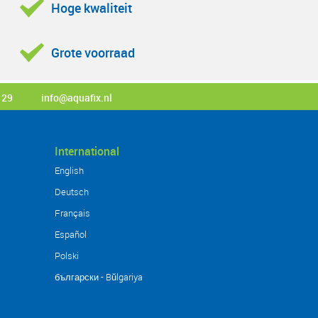
Hoge kwaliteit
Grote voorraad
 29
info@aquafix.nl
International
English
Deutsch
Français
Español
Polski
български - Bŭlgariya