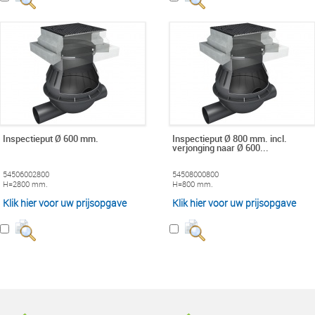
Inspectieput Ø 600 mm.
Inspectieput Ø 800 mm. incl.
verjonging naar Ø 600...
54506002800
54508000800
H=2800 mm.
H=800 mm.
Klik hier voor uw prijsopgave
Klik hier voor uw prijsopgave