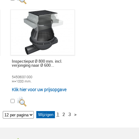
Inspectieput Ø 800 mm. incl.
verjonging naar Ø 600...
54508001000
H=1000 mm.
Klik hier voor uw prijsopgave
1
2
3
>