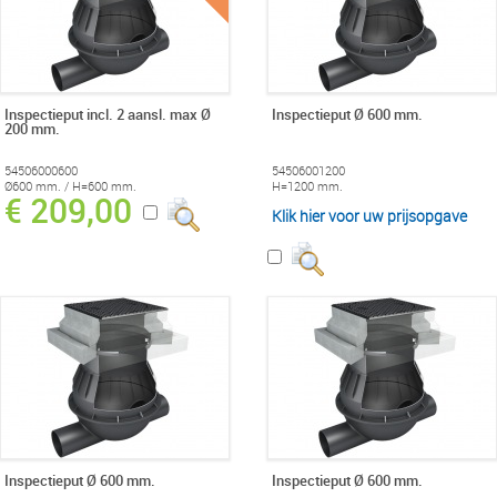
Inspectieput incl. 2 aansl. max Ø
Inspectieput Ø 600 mm.
200 mm.
54506000600
54506001200
Ø600 mm. / H=600 mm.
H=1200 mm.
€ 209,00
Klik hier voor uw prijsopgave
Inspectieput Ø 600 mm.
Inspectieput Ø 600 mm.