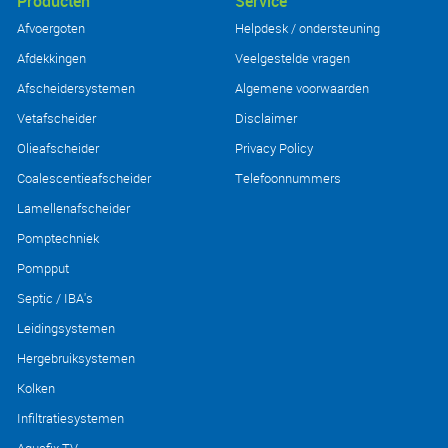
Producten
Service
Afvoergoten
Helpdesk / ondersteuning
Afdekkingen
Veelgestelde vragen
Afscheidersystemen
Algemene voorwaarden
Vetafscheider
Disclaimer
Olieafscheider
Privacy Policy
Coalescentieafscheider
Telefoonnummers
Lamellenafscheider
Pomptechniek
Pompput
Septic / IBA's
Leidingsystemen
Hergebruiksystemen
Kolken
Infiltratiesystemen