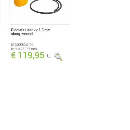
Rioolafsluiter vv 1,5 mtr
slang+ventiel
59505EESI0100
bereik 92-145 mm.
€ 119,95