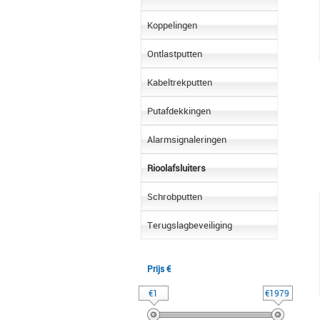
Koppelingen
Ontlastputten
Kabeltrekputten
Putafdekkingen
Alarmsignaleringen
Rioolafsluiters
Schrobputten
Terugslagbeveiliging
Prijs €
€1
€1979