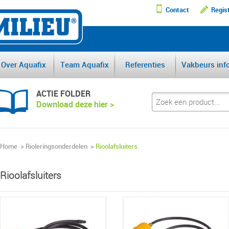
Contact
Regis
DE GROOTSTE AFSCHEI
Over Aquafix
Team Aquafix
Referenties
Vakbeurs inf
ACTIE FOLDER
Download deze hier >
Home
>
Rioleringsonderdelen
>
Rioolafsluiters
Rioolafsluiters