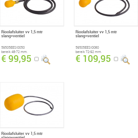
Rioolafsluiter vv 1,5 mtr
Rioolafsluiter vv 1,5 mtr
slang+ventiel
slang+ventiel
59505EESI0050
59505EESI0080
bereik 48-72 mm.
bereik 72-92 mm.
€ 99,95
€ 109,95
Rioolafsluiter vv 1,5 mtr
slang+ventiel