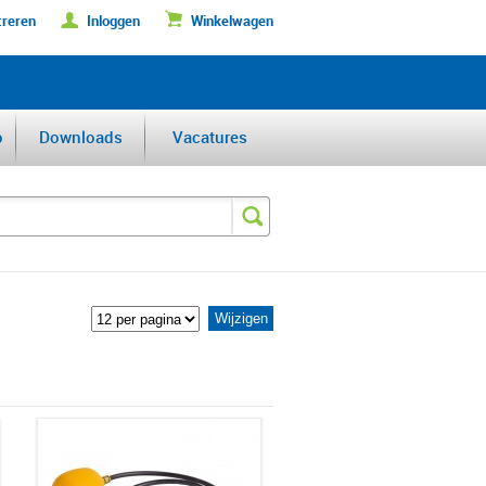
treren
Inloggen
Winkelwagen
DERFABRIKANT VAN DE BENELUX
o
Downloads
Vacatures