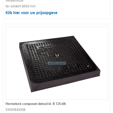
540990500A
tbv schacht Ø500 mm.
Klik hier voor uw prijsopgave
Hermelock composiet deksel kl. B 125 kN.
5350HE400SB