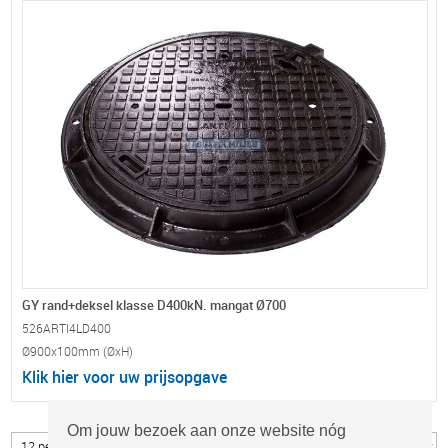
GY rand+deksel klasse D400kN. mangat Ø700
526ARTI4LD400
Ø900x100mm (ØxH)
Klik hier voor uw prijsopgave
Om jouw bezoek aan onze website nóg