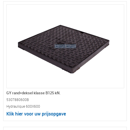
GY rand+deksel klasse B125 kN.
5307880600B
Hydraulique 600X600
Klik hier voor uw prijsopgave