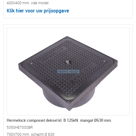
400X400 mm. vlak model
Klik hier voor uw prijsopgave
Hermelock composiet deksel kl. B 125kN. mangat Ø630 mm.
5350HE700SBR
700X700 mm. schacht Ø 630