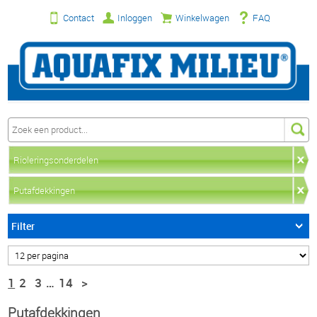
Contact
Inloggen
Winkelwagen
FAQ
Rioleringsonderdelen
Putafdekkingen
Filter
1
2
3
…
14
>
Putafdekkingen