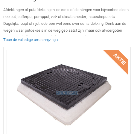
Afdekkingen of putafdekkingen, deksels of dichtingen voor bijvoorbeeld een
rioolput, bufferput, pompput, vet- of olieafscheider, inspectieput etc.
Dagelijks loopt of rijdt iedereen wel eens over een afdekking. Denk aan de
wegen waar putdeksels in de weg geplaatst zijn, maar ook afvoergoten
waar een gietijzeren (rooster)afdekkingen op geplaatst is.
Toon de volledige omschrijving »
Aquafix is specialist in afdekkingen en heeft een groot assortiment
afdekkingen in haar programma. Veelal uit voorraad levert Aquafix
afdekkingen van kunststof, gietijzer, (verzinkt)staal, RVS en aluminium
welke o.a. gebruikt kunnen worden als bijvoorbeeld vloerluik,
roosterafdekking, putafdekking etc.
Bij een afdekking is ook de verkeersbelasting van belang.
Verkeersklasse belastingstabel:
Belasting klasse A 15 kN.:
Verkeergebieden die uitsluitend door en voor voetganger en/of fietsers
gebruikt kunnen worden.
Belasting klasse B 125 kN.: