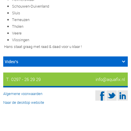
Schouwen-Duivenland
Sluis
Terneuzen
Tholen
Veere
Vlissingen
Hans staat graag met raad & daad voor u klaar !
Video's
T. 0297 - 26 29 29
info@aquafix.nl
Algemene voorwaarden
Naar de desktop website