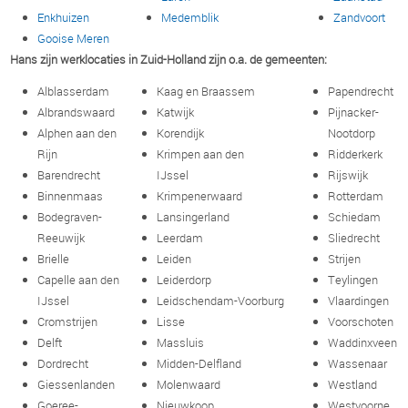
Enkhuizen
Medemblik
Zandvoort
Gooise Meren
Hans zijn werklocaties in Zuid-Holland zijn o.a. de gemeenten:
Alblasserdam
Kaag en Braassem
Papendrecht
Albrandswaard
Katwijk
Pijnacker-
Alphen aan den
Korendijk
Nootdorp
Rijn
Krimpen aan den
Ridderkerk
Barendrecht
IJssel
Rijswijk
Binnenmaas
Krimpenerwaard
Rotterdam
Bodegraven-
Lansingerland
Schiedam
Reeuwijk
Leerdam
Sliedrecht
Brielle
Leiden
Strijen
Capelle aan den
Leiderdorp
Teylingen
IJssel
Leidschendam-Voorburg
Vlaardingen
Cromstrijen
Lisse
Voorschoten
Delft
Massluis
Waddinxveen
Dordrecht
Midden-Delfland
Wassenaar
Giessenlanden
Molenwaard
Westland
Goeree-
Nieuwkoop
Westvoorne