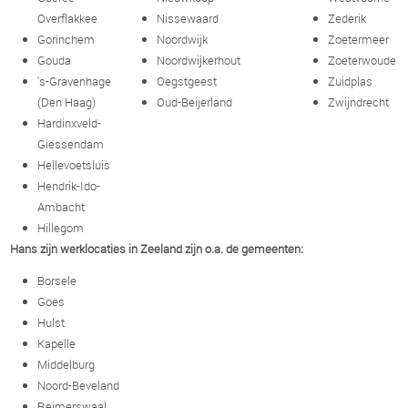
Overflakkee
Nissewaard
Zederik
Gorinchem
Noordwijk
Zoetermeer
Gouda
Noordwijkerhout
Zoeterwoude
's-Gravenhage
Oegstgeest
Zuidplas
(Den Haag)
Oud-Beijerland
Zwijndrecht
Hardinxveld-
Giessendam
Hellevoetsluis
Hendrik-Ido-
Ambacht
Hillegom
Hans zijn werklocaties in Zeeland zijn o.a. de gemeenten:
Borsele
Goes
Hulst
Kapelle
Middelburg
Noord-Beveland
Reimerswaal