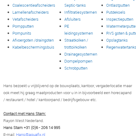
Coalescentieafscheiders
Septic-tanks
Ontlastputten
Lamellenafscheiders
Infiltratiesystemen
Putdeksels
Vetafscheiders
Afsluiters
Inspectieputten
Pompputten
PE
Watermeterputte
Pompunits
leidingsystemen
RVS goten & putt
Afvoergoten /draingoten
Straatkolken /
Opslagtanks
Kabelbeschermingsbuis
trottoirkolken
Regenwatertank
Drainagesystemen
Dompelpompen
Schrobputten
Hans bezoekt u vrijblijvend op de bouwplaats, kantoor, vergaderlocatie maar
ook meet hij graag maatproducten voor u in in bijvoorbeeld een horecapand
/ restaurant / hotel / kantoorpand / bedrijfsgebouw etc.
Contact met Hans Stam:
Rayon West Nederland.
Hans Stam +31 (0)6 - 206 14 995
E-mail:
Hans@aquafix.nl