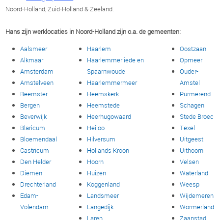
Noord-Holland, Zuid-Holland & Zeeland.
Hans zijn werklocaties in Noord-Holland zijn o.a. de gemeenten:
Aalsmeer
Haarlem
Oostzaan
Alkmaar
Haarlemmerliede en
Opmeer
Amsterdam
Spaarnwoude
Ouder-
Amstelveen
Haarlemmermeer
Amstel
Beemster
Heemskerk
Purmerend
Bergen
Heemstede
Schagen
Beverwijk
Heerhugowaard
Stede Broec
Blaricum
Heiloo
Texel
Bloemendaal
Hilversum
Uitgeest
Castricum
Hollands Kroon
Uithoorn
Den Helder
Hoorn
Velsen
Diemen
Huizen
Waterland
Drechterland
Koggenland
Weesp
Edam-
Landsmeer
Wijdemeren
Volendam
Langedijk
Wormerland
Laren
Zaanstad